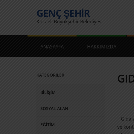
GENÇ ŞEHIR
Kocaeli Büyükşehir Belediyesi
ANASAYFA
HAKKIMIZDA
GI
KATEGORİLER
BILIŞIM
SOSYAL ALAN
Gıda 
EĞITIM
ve kont