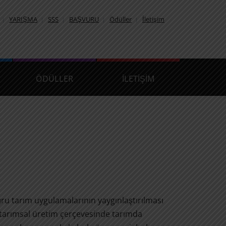
YARIŞMA
SSS
BAŞVURU
Ödüller
İletişim
ÖDÜLLER
İLETIŞIM
u tarım uygulamalarının yaygınlaştırılması
r tarımsal üretim çerçevesinde tarımda