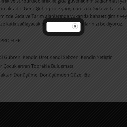
ilirlik ve sürdürülebilirlik ile gıda güvenliğinin sağlanması
maktadır. Genç Şehir proje yarışmamızda Gıda ve Tarım kat
’mizde Gıda ve Tarım alanlarında yukarıda bahsettiğimiz veya y
ze katkı sağlayacak projelerinizle katılımlarınızı bekliyoruz.
PROJELER
i Gübreni Kendin Üret Kendi Sebzeni Kendin Yetiştir
r Çocuklarının Toprakla Buluşması
faktan Dönüşüme, Dönüşümden Güzelliğe