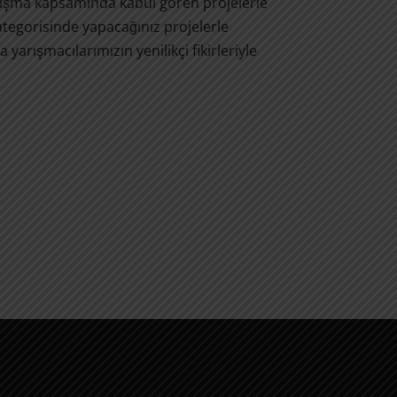
 yarışma kapsamında kabul gören projelerle
egorisinde yapacağınız projelerle
arışmacılarımızın yenilikçi fikirleriyle