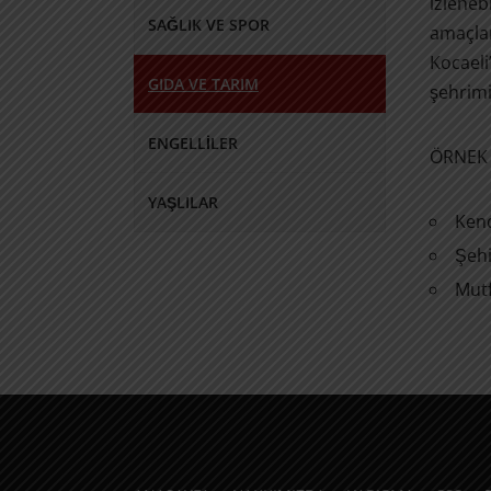
izleneb
SAĞLIK VE SPOR
amaçlan
Kocaeli
GIDA VE TARIM
şehrimi
ENGELLILER
ÖRNEK 
YAŞLILAR
Kend
Şehi
Mut