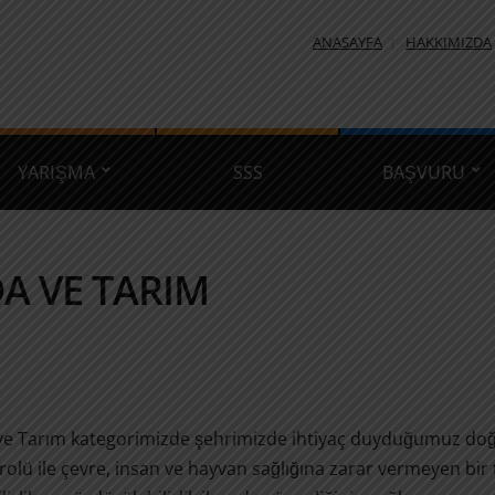
ANASAYFA
HAKKIMIZDA
YARIŞMA
SSS
BAŞVURU
DA VE TARIM
ve Tarım kategorimizde şehrimizde ihtiyaç duyduğumuz doğr
rolü ile çevre, insan ve hayvan sağlığına zarar vermeyen bi